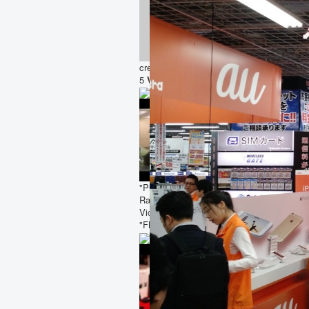
crear un blog con k2 joomla 2
5
Views :
909
"Programa de Formación de
Radioaficionados" por XE1VP
Victor Pinilla presidente de la
"FMRE"
Views :
918