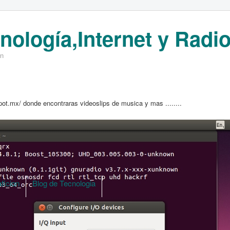
nología,Internet y Radio
on
t.mx/ donde encontraras videoslips de musica y mas ........
ficion
Blog de Tecnologia