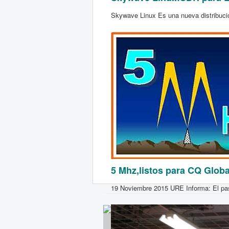
Skywave Linux Es una nueva distribucio
5 Mhz,listos para CQ Globa
19 Noviembre 2015 URE Informa: El pasa